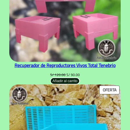
Recuperador de Reproductores Vivos Total Tenebrio
El
El
S/
120.00
S/
90.00
precio
precio
Añadir al carrito
original
actual
PRODU
OFERTA
era:
es:
S/ 120.00.
S/ 90.00.
EN
OFERTA