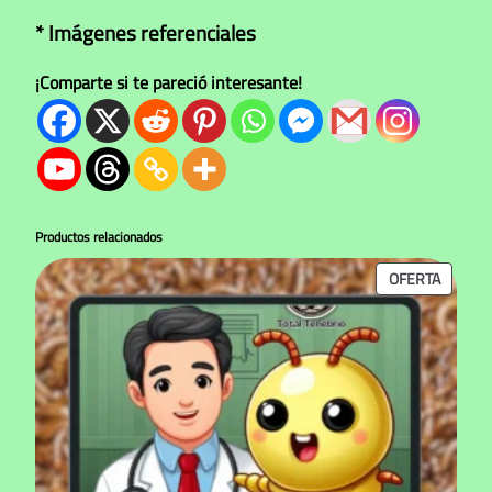
* Imágenes referenciales
¡Comparte si te pareció interesante!
Productos relacionados
PRODU
OFERTA
EN
OFERTA