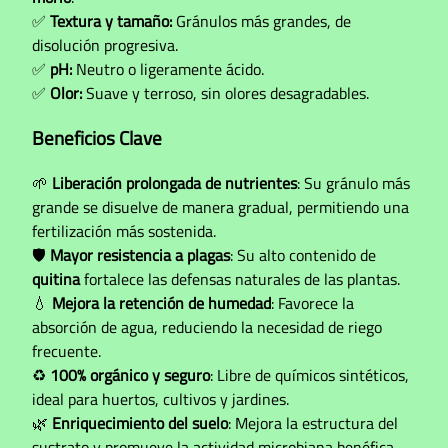
✅
Textura y tamaño:
Gránulos más grandes, de
disolución progresiva.
✅
pH:
Neutro o ligeramente ácido.
✅
Olor:
Suave y terroso, sin olores desagradables.
Beneficios Clave
🌱
Liberación prolongada de nutrientes
: Su gránulo más
grande se disuelve de manera gradual, permitiendo una
fertilización más sostenida.
🛡
Mayor resistencia a plagas
: Su alto contenido de
quitina
fortalece las defensas naturales de las plantas.
💧
Mejora la retención de humedad
: Favorece la
absorción de agua, reduciendo la necesidad de riego
frecuente.
♻️
100% orgánico y seguro
: Libre de químicos sintéticos,
ideal para huertos, cultivos y jardines.
🌿
Enriquecimiento del suelo
: Mejora la estructura del
sustrato y promueve la actividad microbiana benéfica.