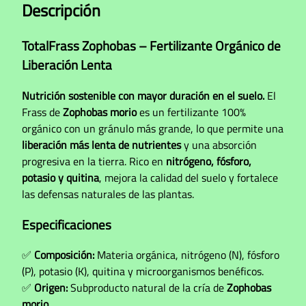
0
Descripción
b
0
a
h
TotalFrass Zophobas – Fertilizante Orgánico de
s
a
Liberación Lenta
c
s
a
Nutrición sostenible con mayor duración en el suelo.
El
t
n
Frass de
Zophobas morio
es un fertilizante 100%
t
a
orgánico con un gránulo más grande, lo que permite una
i
S
liberación más lenta de nutrientes
y una absorción
d
/
progresiva en la tierra. Rico en
nitrógeno, fósforo,
a
potasio y quitina
, mejora la calidad del suelo y fortalece
d
2
las defensas naturales de las plantas.
3
Especificaciones
.
0
✅
Composición:
Materia orgánica, nitrógeno (N), fósforo
0
(P), potasio (K), quitina y microorganismos benéficos.
✅
Origen:
Subproducto natural de la cría de
Zophobas
morio
.