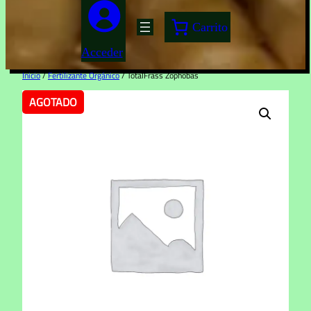
Carrito
Acceder
Inicio
/
Fertilizante Orgánico
/ TotalFrass Zophobas
AGOTADO