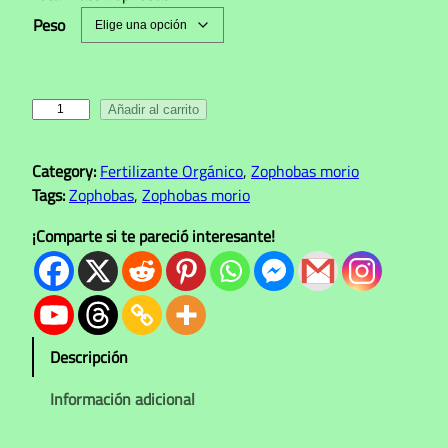
c
Peso
i
o
s
T
Añadir al carrito
:
o
d
t
Category:
Fertilizante Orgánico
, 
Zophobas morio
a
e
Tags:
Zophobas
, 
Zophobas morio
l
s
F
¡Comparte si te pareció interesante!
d
r
e
a
S
s
/
s
Z
Descripción
1
o
p
Información adicional
2
h
.
o