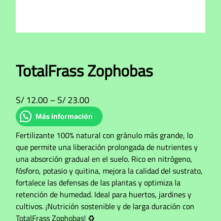
TotalFrass Zophobas
R
S/
12.00
–
S/
23.00
a
Más información
n
Fertilizante 100% natural con gránulo más grande, lo
g
que permite una liberación prolongada de nutrientes y
o
una absorción gradual en el suelo. Rico en nitrógeno,
d
fósforo, potasio y quitina, mejora la calidad del sustrato,
e
fortalece las defensas de las plantas y optimiza la
p
retención de humedad. Ideal para huertos, jardines y
r
cultivos. ¡Nutrición sostenible y de larga duración con
TotalFrass Zophobas! ♻️
e