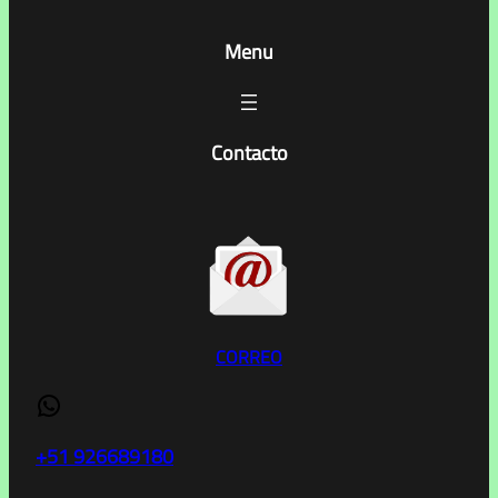
s
t
Menu
a
S
/
Contacto
2
0
.
0
0
CORREO
WhatsApp
+51 926689180