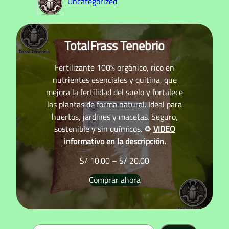
Uncategorized
TotalFrass Tenebrio
Fertilizante 100% orgánico, rico en
nutrientes esenciales y quitina, que
mejora la fertilidad del suelo y fortalece
las plantas de forma natural. Ideal para
huertos, jardines y macetas. Seguro,
sostenible y sin químicos. ♻️
VIDEO
informativo en la descripción.
R
S/
10.00
–
S/
20.00
a
Comprar ahora
n
g
o
d
e